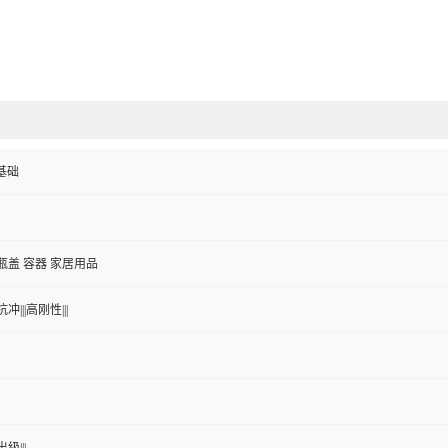
伯基础
 瓶盖 容器 家居用品
冲|||高刚性|||