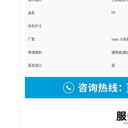
加工级别
注塑级|||挤出
PP
品名
外形尺寸
厂家
Sabic 
用途级别
通用级|||瓶
是否进口
是