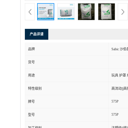
产品详请
品牌
Sabic 沙
货号
用途
玩具 护罩
特性级别
高流动|||高抗
575P
牌号
575P
型号