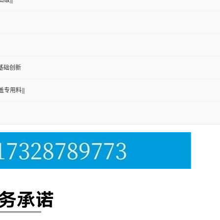
级|||
沙伯基础创新
盖专用料|||