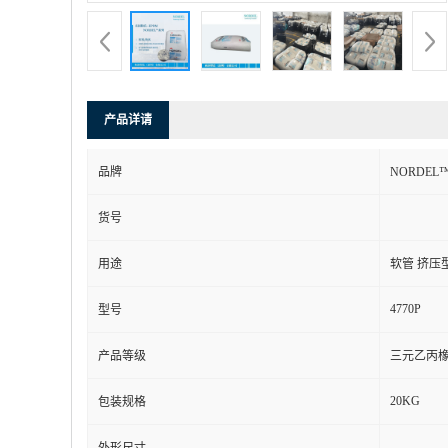
产品详请
品牌
NORDEL
货号
用途
软管 挤压
4770P
型号
产品等级
三元乙丙
20KG
包装规格