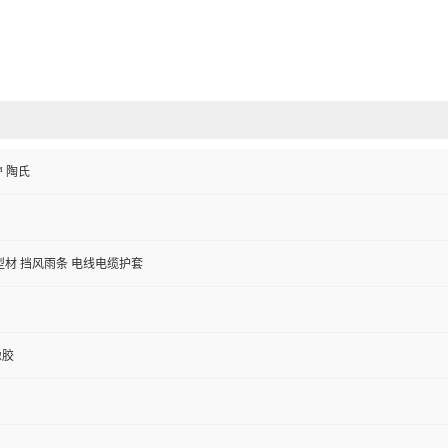
™ 陶氏
型材 挡风雨条 电线电缆护套
橡胶