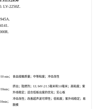
3113.2856
. LV-2250Z.
945A.
4141.
000R.
m/10 min；
食品接触质量；中等粘度；冲击改性
挤出；阻燃剂；UL 94V-2/1.5毫米和3.0毫米；高粘度；紫
m/10min；
外线稳定；适合低板出度的优化；实心板
冲击改性；改善超声波可焊性；低粘度；紫外线稳定；易
/10min；
脱模