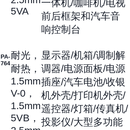
一体机/咖啡机/电视
5VA
前后框架和汽车音
响控制台
耐光，
显示器/机箱/调制解
PA-
764
耐热，
调器/电源面板/电源
1.5mm
插座/汽车电池/收银
V-0，
机外壳/打印机外壳/
1.5mm
遥控器/灯箱/传真机/
5VB，
投影仪/大型多功能