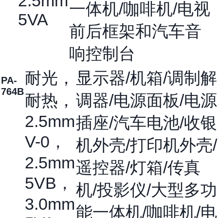
2.5mm
一体机/咖啡机/电视
5VA
前后框架和汽车音
响控制台
耐光，
显示器/机箱/调制解
PA-
764B
耐热，
调器/电源面板/电源
2.5mm
插座/汽车电池/收银
V-0，
机外壳/打印机外壳/
2.5mm
遥控器/灯箱/传真
5VB，
机/投影仪/大型多功
3.0mm
能一体机/咖啡机/电