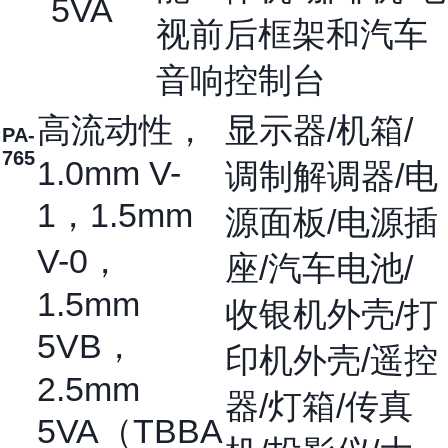
5VA
视前后框架和汽车
音响控制台
高流动性，
显示器/机箱/
PA-
765
1.0mm V-
调制解调器/电
1，1.5mm
源面板/电源插
V-0，
座/汽车电池/
1.5mm
收银机外壳/打
5VB，
印机外壳/遥控
2.5mm
器/灯箱/传真
5VA（TBBA