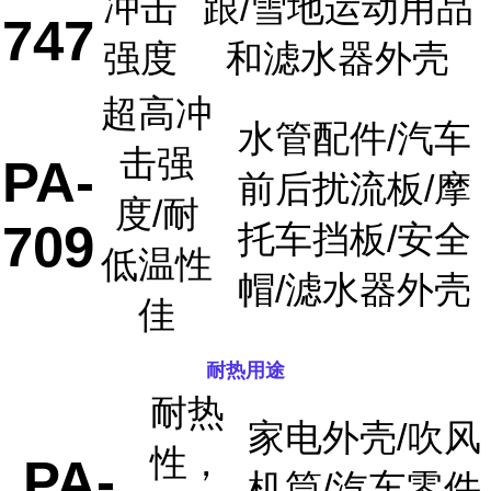
冲击
跟/雪地运动用品
747
强度
和滤水器外壳
超高冲
水管配件/汽车
击强
PA-
前后扰流板/摩
度/耐
709
托车挡板/安全
低温性
帽/滤水器外壳
佳
耐热用途
耐热
家电外壳/吹风
性，
PA-
机筒/汽车零件