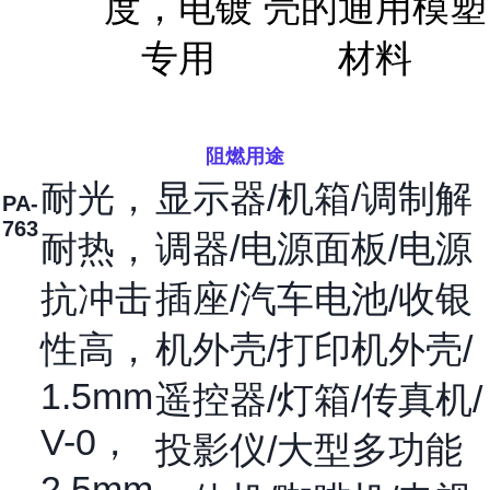
度，电镀
壳的通用模塑
专用
材料
阻燃用途
耐光，
显示器/机箱/调制解
PA-
763
耐热，
调器/电源面板/电源
抗冲击
插座/汽车电池/收银
性高，
机外壳/打印机外壳/
1.5mm
遥控器/灯箱/传真机/
V-0，
投影仪/大型多功能
2.5mm