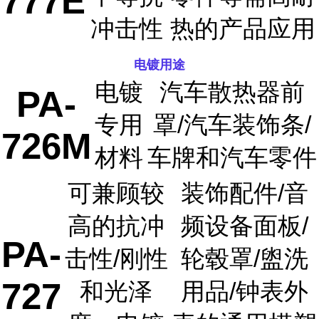
777E
冲击性
热的产品应用
电镀用途
电镀
汽车散热器前
PA-
专用
罩/汽车装饰条/
726M
材料
车牌和汽车零件
可兼顾较
装饰配件/音
高的抗冲
频设备面板/
PA-
击性/刚性
轮毂罩/盥洗
727
和光泽
用品/钟表外