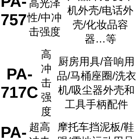
PA-
高光泽
机外壳/电话外
757
性/中冲
壳/化妆品容
击强度
器…等
高
厨房用具/音响用
冲
PA-
品/马桶座圈/洗衣
击
717C
机/吸尘器外壳和
强
工具手柄配件
度
超高
摩托车挡泥板/鞋
PA-