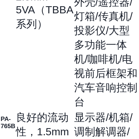
外壳/遥控器/
5VA（TBBA
灯箱/传真机/
系列）
投影仪/大型
多功能一体
机/咖啡机/电
视前后框架和
汽车音响控制
台
良好的流动
显示器/机箱/
PA-
765B
性，1.5mm
调制解调器/