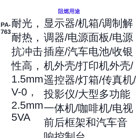
阻燃用途
耐光，
显示器/机箱/调制解
PA-
763
耐热，
调器/电源面板/电源
抗冲击
插座/汽车电池/收银
性高，
机外壳/打印机外壳/
1.5mm
遥控器/灯箱/传真机/
V-0，
投影仪/大型多功能
2.5mm
一体机/咖啡机/电视
5VA
前后框架和汽车音
响控制台