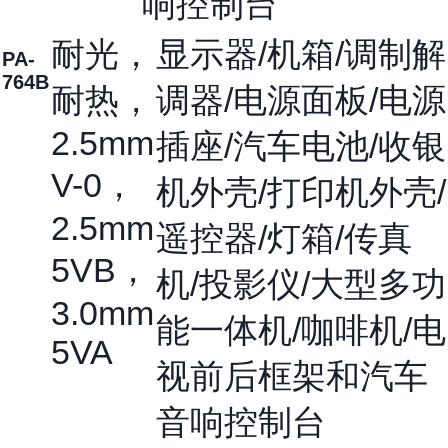
响控制台
耐光，
显示器/机箱/调制解
PA-
764B
耐热，
调器/电源面板/电源
2.5mm
插座/汽车电池/收银
V-0，
机外壳/打印机外壳/
2.5mm
遥控器/灯箱/传真
5VB，
机/投影仪/大型多功
3.0mm
能一体机/咖啡机/电
5VA
视前后框架和汽车
音响控制台