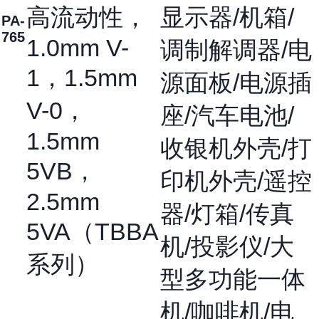
高流动性，
显示器/机箱/
PA-
765
1.0mm V-
调制解调器/电
1，1.5mm
源面板/电源插
V-0，
座/汽车电池/
1.5mm
收银机外壳/打
5VB，
印机外壳/遥控
2.5mm
器/灯箱/传真
5VA（TBBA
机/投影仪/大
系列）
型多功能一体
机/咖啡机/电