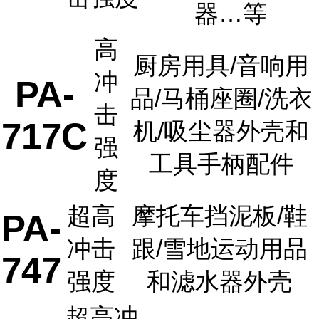
器…等
高
厨房用具/音响用
冲
PA-
品/马桶座圈/洗衣
击
717C
机/吸尘器外壳和
强
工具手柄配件
度
超高
摩托车挡泥板/鞋
PA-
冲击
跟/雪地运动用品
747
强度
和滤水器外壳
超高冲