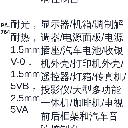
耐光，
显示器/机箱/调制解
PA-
764
耐热，
调器/电源面板/电源
1.5mm
插座/汽车电池/收银
V-0，
机外壳/打印机外壳/
1.5mm
遥控器/灯箱/传真机/
5VB，
投影仪/大型多功能
2.5mm
一体机/咖啡机/电视
5VA
前后框架和汽车音