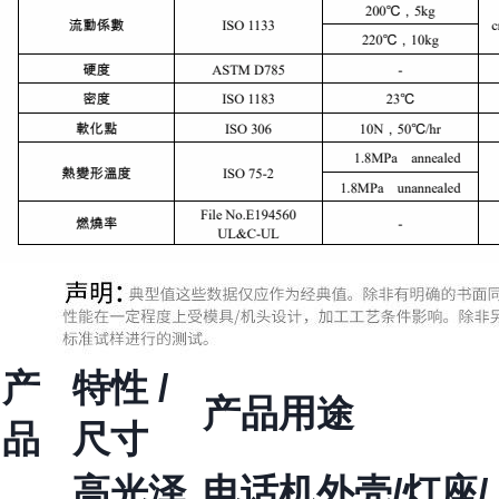
产
特性 /
产品用途
品
尺寸
高光泽
电话机外壳/灯座/