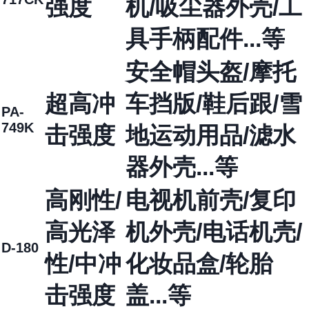
强度
机/吸尘器外壳/工
具手柄配件...等
安全帽头盔/摩托
超高冲
车挡版/鞋后跟/雪
PA-
749K
击强度
地运动用品/滤水
器外壳...等
高刚性/
电视机前壳/复印
高光泽
机外壳/电话机壳/
D-180
性/中冲
化妆品盒/轮胎
击强度
盖...等