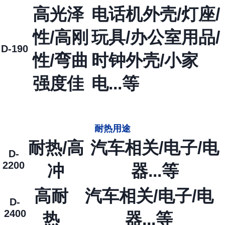
高光泽
电话机外壳/灯座/
性/高刚
玩具/办公室用品/
D-190
性/弯曲
时钟外壳/小家
强度佳
电...等
耐热用途
耐热/高
汽车相关/电子/电
D-
2200
冲
器...等
高耐
汽车相关/电子/电
D-
2400
热
器...等