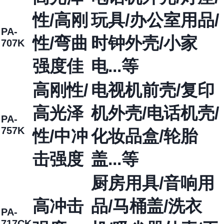
性/高刚
玩具/办公室用品/
PA-
性/弯曲
时钟外壳/小家
707K
强度佳
电...等
高刚性/
电视机前壳/复印
高光泽
机外壳/电话机壳/
PA-
757K
性/中冲
化妆品盒/轮胎
击强度
盖...等
厨房用具/音响用
高冲击
品/马桶盖/洗衣
PA-
717CK