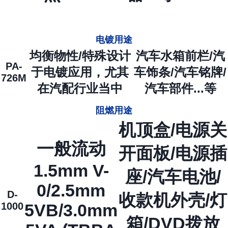
电镀用途
均衡物性/特殊设计
汽车水箱前栏/汽
PA-
于电镀应用，尤其
车饰条/汽车铭牌/
726M
在汽配行业当中
汽车部件...等
阻燃用途
机顶盒/电源关
一般流动
开面板/电源插
1.5mm V-
座/汽车电池/
0/2.5mm
D-
收款机外壳/灯
1000
5VB/3.0mm
箱/DVD拨放