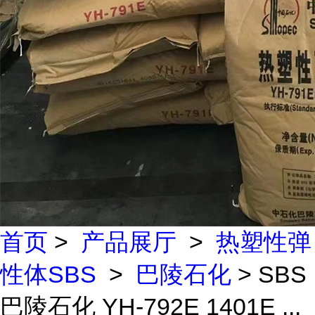
首页
>
产品展厅
>
热塑性弹
性体SBS
>
巴陵石化
> SBS
巴陵石化 YH-792E 1401E ...