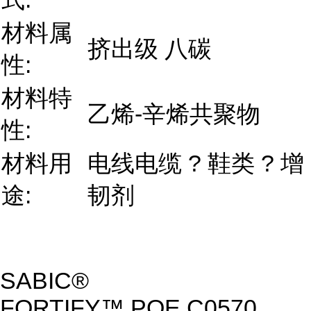
材料属
挤出级 八碳
性:
材料特
乙烯-辛烯共聚物
性:
材料用
电线电缆 ? 鞋类 ? 增
途:
韧剂
SABIC®
FORTIFY™ POE C0570