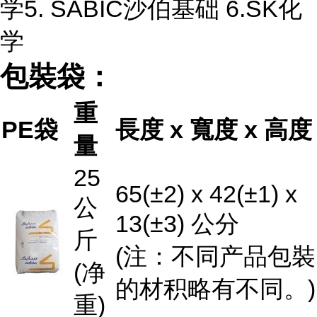
学5. SABIC沙伯基础 6.SK化
学
包裝袋：
重
PE袋
長度 x 寬度 x 高度
量
25
65(±2) x 42(±1) x
公
13(±3) 公分
斤
(注：不同产品包裝
(净
的材积略有不同。)
重)