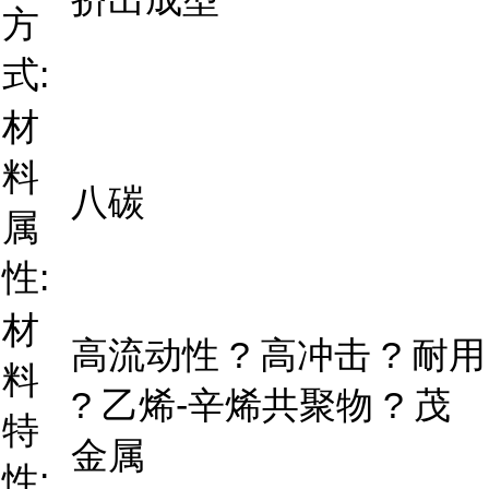
方
式:
材
料
八碳
属
性:
材
高流动性 ? 高冲击 ? 耐用
料
? 乙烯-辛烯共聚物 ? 茂
特
金属
性: