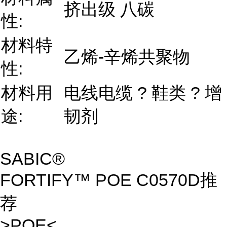
挤出级 八碳
性:
材料特
乙烯-辛烯共聚物
性:
材料用
电线电缆 ? 鞋类 ? 增
途:
韧剂
SABIC®
FORTIFY™ POE C0570D推
荐
>POE<