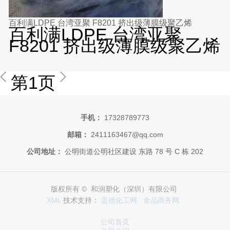
百利满LDPE 台湾亚聚 F8201 挤出级薄膜级聚乙烯
百利满LDPE 台湾亚聚
F8201 挤出级薄膜级聚乙烯
第1页
手机：
17328789773
邮箱：
2411163467@qq.com
公司地址：
公明街道公明社区建设 东路 78 号 C 栋 202
版权所有 © 和润塑化（深圳）有限公司
XML
技术支持：
盖德化工网
食品商务网
公司首页