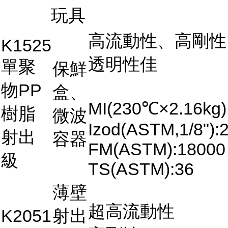
玩具
高流動性、高剛性
K1525
透明性佳
單聚
保鮮
物PP
盒、
MI(230℃×2.16kg)
樹脂
微波
Izod(ASTM,1/8"):2
射出
容器
FM(ASTM):18000
級
TS(ASTM):36
薄壁
超高流動性
K2051
射出