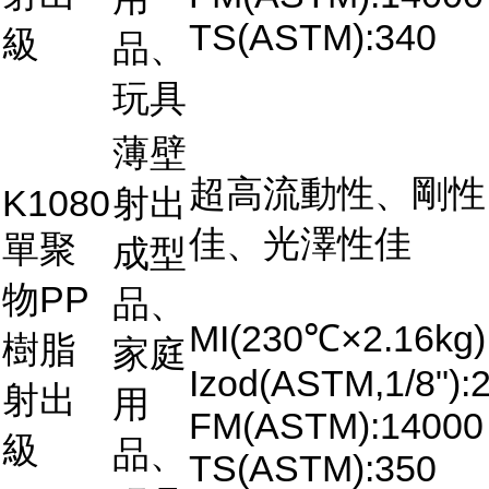
TS(ASTM):340
級
品、
玩具
薄壁
超高流動性、剛性
K1080
射出
佳、光澤性佳
單聚
成型
物PP
品、
MI(230℃×2.16kg)
樹脂
家庭
Izod(ASTM,1/8"):2
射出
用
FM(ASTM):14000
級
品、
TS(ASTM):350