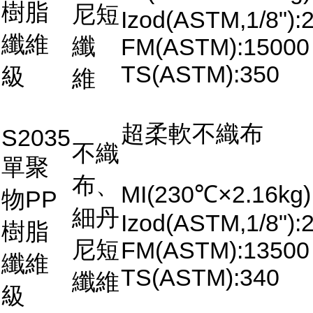
樹脂
尼短
Izod(ASTM,1/8"):2
纖維
纖
FM(ASTM):15000
TS(ASTM):350
級
維
超柔軟不織布
S2035
不織
單聚
布、
MI(230℃×2.16kg)
物PP
細丹
Izod(ASTM,1/8"):2
樹脂
尼短
FM(ASTM):13500
纖維
TS(ASTM):340
纖維
級