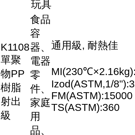
玩具
食品
容
通用級, 耐熱佳
K1108
器、
單聚
電器
MI(230℃×2.16kg)
物PP
零
Izod(ASTM,1/8"):3
樹脂
件、
FM(ASTM):15000
射出
家庭
TS(ASTM):360
級
用
品、