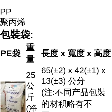
PP
聚丙烯
包裝袋:
重
PE袋
長度 x 寬度 x 高度
量
65(±2) x 42(±1) x
25
13(±3) 公分
公
(注:不同产品包裝
斤
的材积略有不
(净