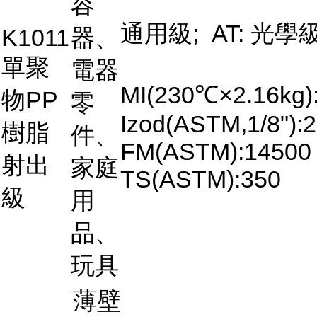
容
通用級; AT: 光學
K1011
器、
單聚
電器
MI(230℃×2.16kg)
物PP
零
Izod(ASTM,1/8"):2
樹脂
件、
FM(ASTM):14500
射出
家庭
TS(ASTM):350
級
用
品、
玩具
薄壁