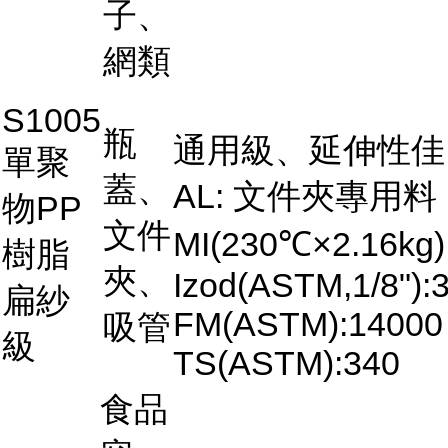
子、
網類
S1005
瓶
通用級、延伸性佳
單聚
蓋、
AL: 文件夾專用料
物PP
文件
MI(230℃×2.16kg)
樹脂
夾、
Izod(ASTM,1/8"):3
扁紗
FM(ASTM):14000
吸管
級
TS(ASTM):340
食品