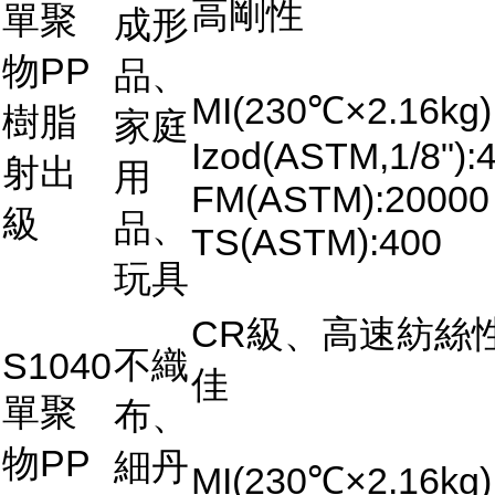
高剛性
單聚
成形
物PP
品、
MI(230℃×2.16kg)
樹脂
家庭
Izod(ASTM,1/8"):4
射出
用
FM(ASTM):20000
級
品、
TS(ASTM):400
玩具
CR級、高速紡絲
不織
S1040
佳
單聚
布、
物PP
細丹
MI(230℃×2.16kg)