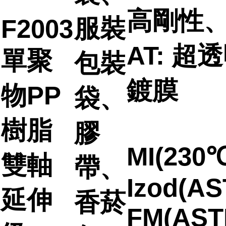
高剛性
服裝
F2003
AT: 超
單聚
包裝
鍍膜
物PP
袋、
樹脂
膠
MI(230℃
雙軸
帶、
Izod(AS
延伸
香菸
FM(AST