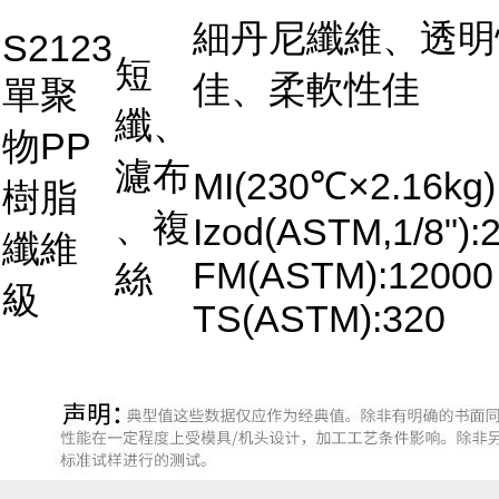
細丹尼纖維、透明
S2123
短
佳、柔軟性佳
單聚
纖、
物PP
濾布
MI(230℃×2.16kg)
樹脂
、複
Izod(ASTM,1/8"):2
纖維
FM(ASTM):12000
絲
級
TS(ASTM):320