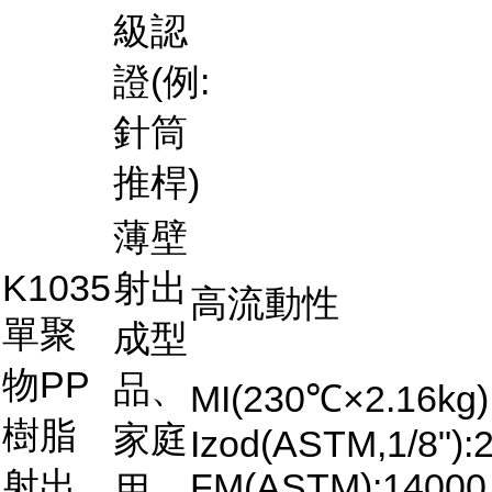
級認
證(例:
針筒
推桿)
薄壁
K1035
射出
高流動性
單聚
成型
物PP
品、
MI(230℃×2.16kg)
樹脂
家庭
Izod(ASTM,1/8"):2
射出
FM(ASTM):14000
用