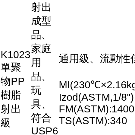
射出
成型
品、
家庭
K1023
通用級、流動性
用
單聚
品、
物PP
MI(230℃×2.16kg
玩
樹脂
Izod(ASTM,1/8")
具、
射出
FM(ASTM):1400
符合
TS(ASTM):340
級
USP6