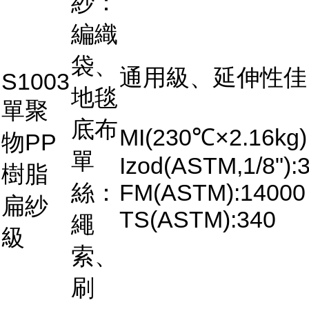
紗：
編織
袋、
通用級、延伸性佳
S1003
地毯
單聚
底布
MI(230℃×2.16kg)
物PP
單
Izod(ASTM,1/8"):3
樹脂
絲：
FM(ASTM):14000
扁紗
TS(ASTM):340
繩
級
索、
刷