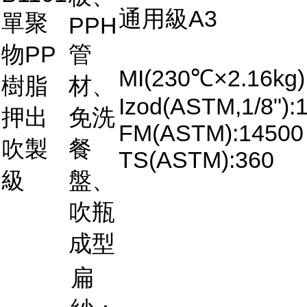
通用級A3
單聚
PPH
物PP
管
MI(230℃×2.16kg)
樹脂
材、
Izod(ASTM,1/8"):
押出
免洗
FM(ASTM):14500
吹製
餐
TS(ASTM):360
級
盤、
吹瓶
成型
扁