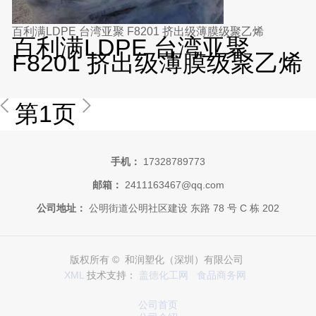
百利满LDPE 台湾亚聚 F8201 挤出级薄膜级聚乙烯
百利满LDPE 台湾亚聚
F8201 挤出级薄膜级聚乙烯
第1页
手机：
17328789773
邮箱：
2411163467@qq.com
公司地址：
公明街道公明社区建设 东路 78 号 C 栋 202
版权所有 © 和润塑化（深圳）有限公司
XML
技术支持：
盖德化工网
食品商务网
公司首页