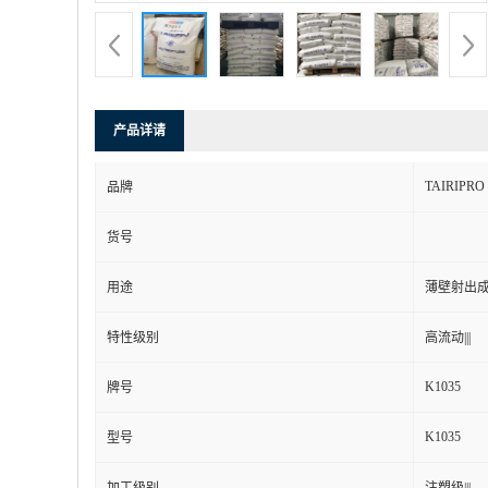
产品详请
TAIRIPRO
品牌
货号
用途
薄壁射出
特性级别
高流动|||
K1035
牌号
K1035
型号