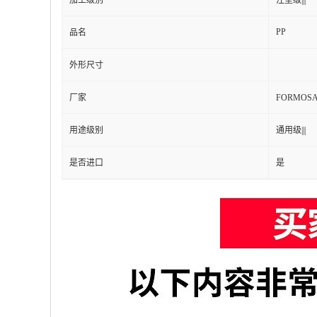
加工级别
注塑级|||
PP
品名
外形尺寸
厂家
FORMOS
用途级别
通用级|||
是否进口
是