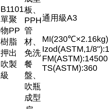
B1101
板、
通用級A3
單聚
PPH
物PP
管
MI(230℃×2.16kg)
樹脂
材、
Izod(ASTM,1/8"):
押出
免洗
FM(ASTM):14500
吹製
餐
TS(ASTM):360
級
盤、
吹瓶
成型