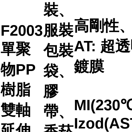
裝、
高剛性
服裝
F2003
AT: 超
單聚
包裝
鍍膜
物PP
袋、
樹脂
膠
MI(230℃
雙軸
帶、
Izod(AS
延伸
香菸