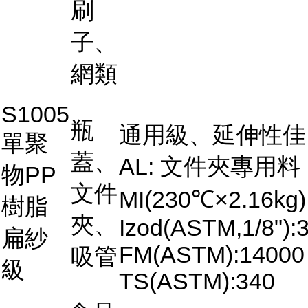
刷
子、
網類
S1005
瓶
通用級、延伸性佳
單聚
蓋、
AL: 文件夾專用料
物PP
文件
MI(230℃×2.16kg)
樹脂
夾、
Izod(ASTM,1/8"):3
扁紗
FM(ASTM):14000
吸管
級
TS(ASTM):340