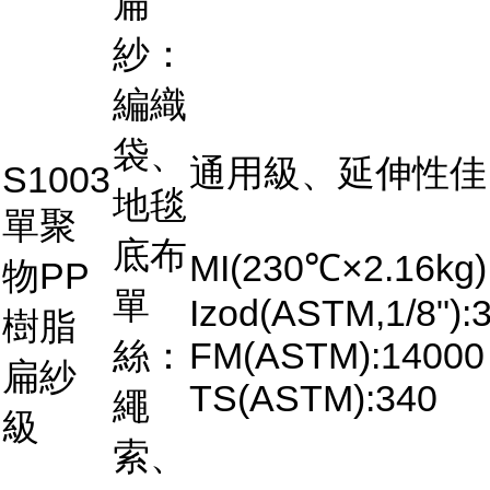
扁
紗：
編織
袋、
通用級、延伸性佳
S1003
地毯
單聚
底布
MI(230℃×2.16kg)
物PP
單
Izod(ASTM,1/8"):3
樹脂
絲：
FM(ASTM):14000
扁紗
TS(ASTM):340
繩
級
索、