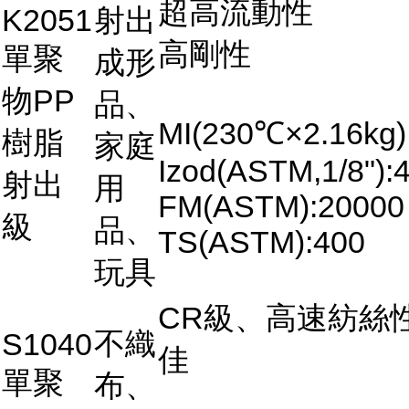
超高流動性
K2051
射出
高剛性
單聚
成形
物PP
品、
MI(230℃×2.16kg)
樹脂
家庭
Izod(ASTM,1/8"):4
射出
用
FM(ASTM):20000
級
品、
TS(ASTM):400
玩具
CR級、高速紡絲
不織
S1040
佳
單聚
布、