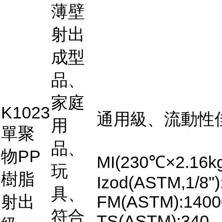
薄壁
射出
成型
品、
家庭
K1023
通用級、流動性
用
單聚
品、
物PP
MI(230℃×2.16kg
玩
樹脂
Izod(ASTM,1/8")
具、
射出
FM(ASTM):1400
符合
TS(ASTM):340