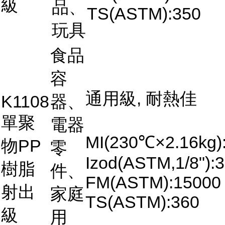
級
品、
TS(ASTM):350
玩具
食品
容
通用級, 耐熱佳
K1108
器、
單聚
電器
MI(230℃×2.16kg)
物PP
零
Izod(ASTM,1/8"):3
樹脂
件、
FM(ASTM):15000
射出
家庭
TS(ASTM):360
級
用