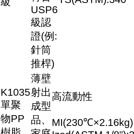
級
USP6
級認
證(例:
針筒
推桿)
薄壁
K1035
射出
高流動性
單聚
成型
物PP
品、
MI(230℃×2.16kg)
樹脂
家庭