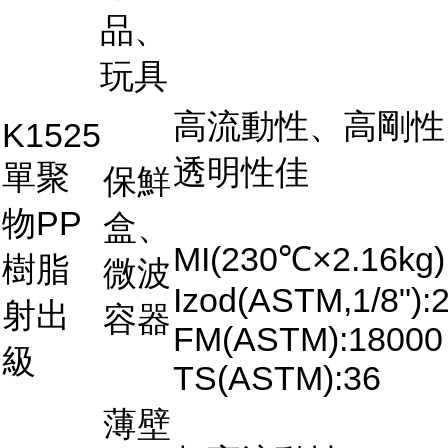
品、
玩具
高流動性、高剛性
K1525
透明性佳
單聚
保鮮
物PP
盒、
MI(230℃×2.16kg)
樹脂
微波
Izod(ASTM,1/8"):2
射出
容器
FM(ASTM):18000
級
TS(ASTM):36
薄壁