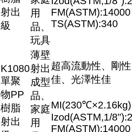
Izod(ASTM,1/8"):2
射出
FM(ASTM):14000
用
TS(ASTM):340
級
品、
玩具
薄壁
超高流動性、剛性
K1080
射出
佳、光澤性佳
單聚
成型
物PP
品、
MI(230℃×2.16kg)
樹脂
家庭
Izod(ASTM,1/8"):2
射出
用
FM(ASTM):14000