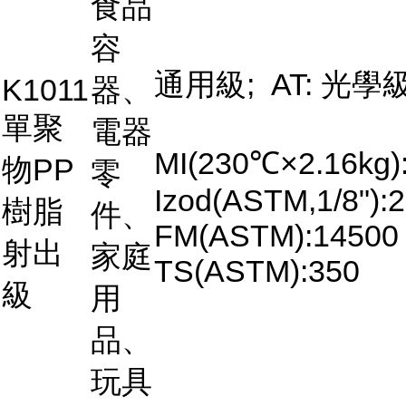
食品
容
通用級; AT: 光學
K1011
器、
單聚
電器
MI(230℃×2.16kg)
物PP
零
Izod(ASTM,1/8"):2
樹脂
件、
FM(ASTM):14500
射出
家庭
TS(ASTM):350
級
用
品、
玩具