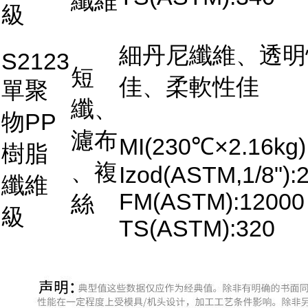
纖維
級
細丹尼纖維、透明
S2123
短
佳、柔軟性佳
單聚
纖、
物PP
濾布
MI(230℃×2.16kg)
樹脂
、複
Izod(ASTM,1/8"):2
纖維
FM(ASTM):12000
絲
級
TS(ASTM):320