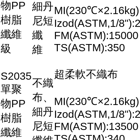
物PP
細丹
MI(230℃×2.16kg)
樹脂
尼短
Izod(ASTM,1/8"):2
纖維
纖
FM(ASTM):15000
TS(ASTM):350
級
維
超柔軟不織布
S2035
不織
單聚
布、
MI(230℃×2.16kg)
物PP
細丹
Izod(ASTM,1/8"):2
樹脂
尼短
FM(ASTM):13500
纖維
TS(ASTM):340