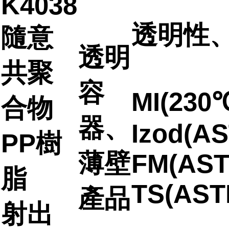
K4038
透明性
隨意
透明
共聚
容
MI(230℃
合物
器、
Izod(AS
PP樹
薄壁
FM(AST
脂
TS(AST
產品
射出