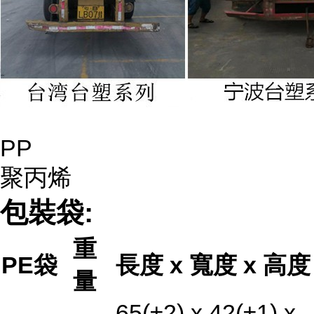
PP
聚丙烯
包裝袋:
重
PE袋
長度 x 寬度 x 高度
量
65(±2) x 42(±1) x