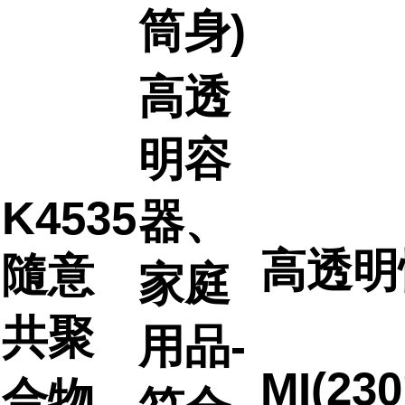
筒身)
高透
明容
K4535
器、
高透明
隨意
家庭
共聚
用品-
MI(23
合物