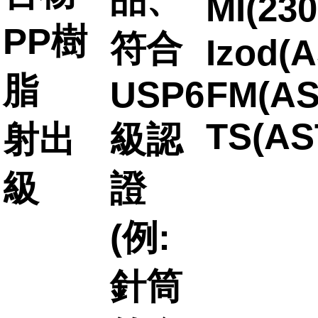
MI(23
PP樹
符合
Izod(A
脂
USP6
FM(AS
TS(AS
射出
級認
級
證
(例:
針筒