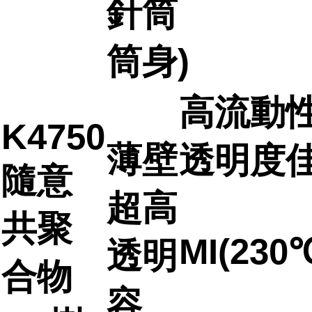
針筒
筒身)
高流動
K4750
薄壁
透明度
隨意
超高
共聚
MI(230℃
透明
合物
容