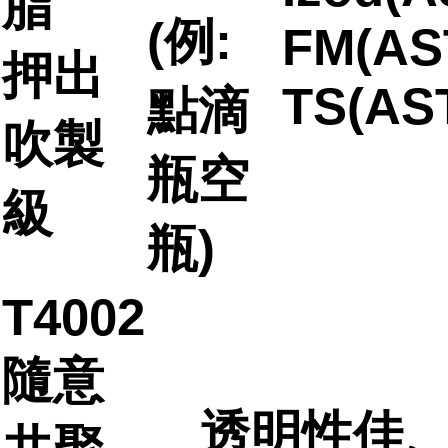
脂
(例:
FM(AS
押出
TS(AS
點滴
吹製
瓶空
級
瓶)
T4002
隨意
透明性佳