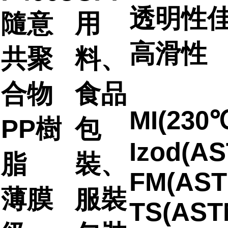
透明性
隨意
用
高滑性
共聚
料、
合物
食品
MI(230℃
PP樹
包
Izod(AS
脂
裝、
FM(AST
薄膜
服裝
TS(AST