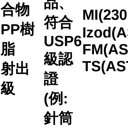
品、
合物
MI(23
符合
PP樹
Izod(A
USP6
脂
FM(AS
級認
TS(AS
射出
證
級
(例:
針筒