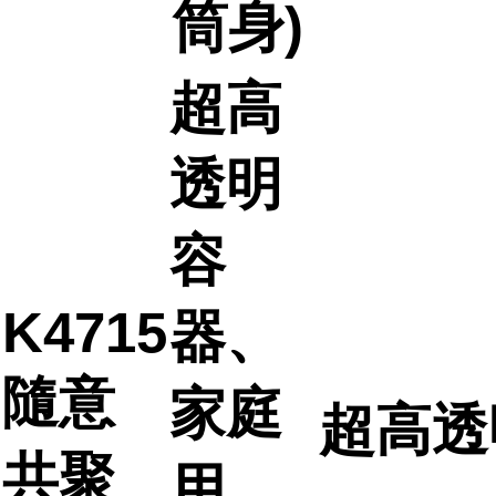
筒身)
超高
透明
容
K4715
器、
隨意
家庭
超高透
共聚
用