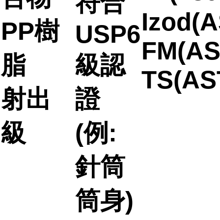
符合
Izod(A
PP樹
USP6
FM(AS
脂
級認
TS(AS
射出
證
級
(例:
針筒
筒身)