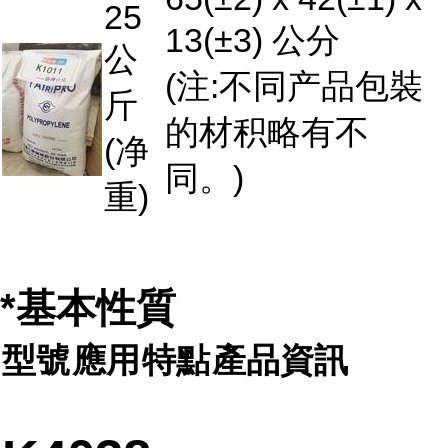
25
13(±3) 公分
公
(注:不同产品包裝
斤
的材积略有不
(净
同。)
重)
*基本性質
型號
應用
特點
產品資訊