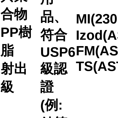
合物
品、
MI(23
PP樹
符合
Izod(A
脂
FM(AS
USP6
TS(AS
射出
級認
級
證
(例: