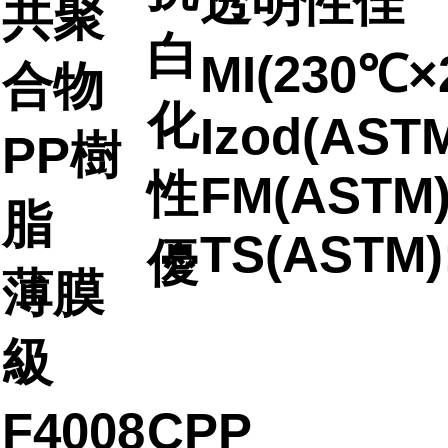
透明性佳
共聚
白
MI(230℃×2
合物
化
Izod(ASTM
PP樹
性
FM(ASTM)
脂
TS(ASTM)
優
薄膜
級
F4008
CPP