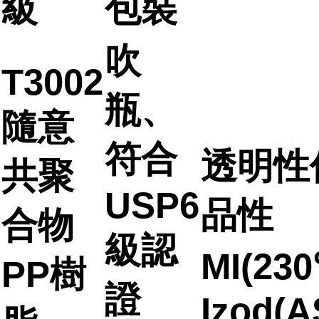
級
包裝
吹
T3002
瓶、
隨意
符合
透明性
共聚
USP6
品性
合物
級認
MI(230
PP樹
證
Izod(A