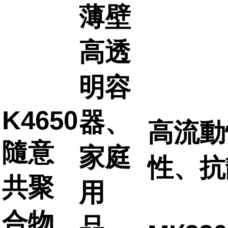
薄壁
高透
明容
K4650
器、
高流動
隨意
家庭
性、抗
共聚
用
合物
品、