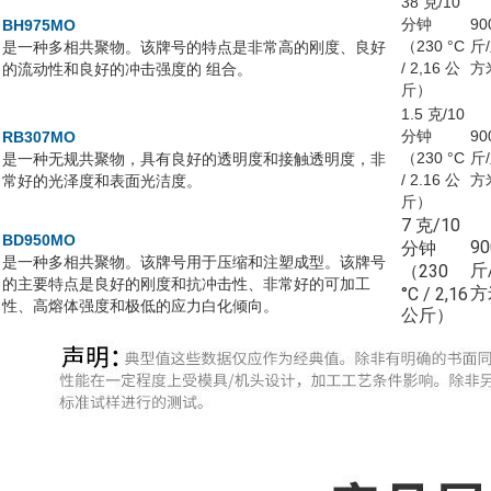
38 克/10
分钟
90
BH975MO
（230 °C
斤
是一种多相共聚物。该牌号的特点是非常高的刚度、良好
/ 2,16 公
方
的流动性和良好的冲击强度的 组合。
斤）
1.5 克/10
分钟
90
RB307MO
（230 °C
斤
是一种无规共聚物，具有良好的透明度和接触透明度，非
/ 2.16 公
方
常好的光泽度和表面光洁度。
斤）
7 克/10
BD950MO
9
分钟
是一种多相共聚物。该牌号用于压缩和注塑成型。该牌号
斤
（230
的主要特点是良好的刚度和抗冲击性、非常好的可加工
方
°C / 2,16
性、高熔体强度和极低的应力白化倾向。
公斤）