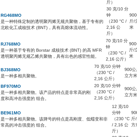
斤）
30 克/10 分
钟
90
RG468MO
（230 °C /
斤/
是一种特殊定制的透明聚丙烯无规共聚物，基于专有的
2,16 公
米
北欧化工成核技术 (BNT)，具有高熔体流动性。
斤）
70 克/10 分
90
RJ768MO
钟
斤/
是一种基于专有的 Borstar 成核技术 (BNT) 的高 MFR
（230 °C /
米
透明聚丙烯无规乙烯共聚物，具有出色的感官性能。
2,16 公斤）
70 克/10 分钟
900公
BJ368MO
（230 °C /
立方
是一种多相共聚物。
2,16 公斤）
20 克/10 分钟
BF970MO
900公
（230 °C /
是一种多相共聚物。该产品的特点是非常高的刚
立方
2,16 公斤）
度和高冲击强度的 组合。
12 克/10
分钟
90
BE961MO
（230 °C
斤
是一种多相共聚物。该牌号的特点是高刚度、低蠕变和非
/ 2,16 公
方
常高的冲击强度的 组合。
斤）