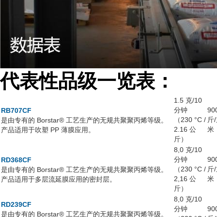
代表性品级一览表
：
1.5 克/10
分钟
90
RB707CF
（230 °C /
斤
是由专有的 Borstar® 工艺生产的无规共聚聚丙烯等级。
2.16 公
米
产品适用于吹塑 PP 薄膜应用。
斤）
8,0 克/10
分钟
90
RD368CF
（230 °C /
斤
是由专有的 Borstar® 工艺生产的无规共聚聚丙烯等级。
2,16 公
米
产品适用于多层流延膜应用的密封层。
斤）
8,0 克/10
RD239CF
分钟
90
是由专有的 Borstar® 工艺生产的无规共聚聚丙烯等级。