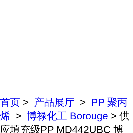
首页
>
产品展厅
>
PP 聚丙
烯
>
博禄化工 Borouge
> 供
应填充级PP MD442UBC 博