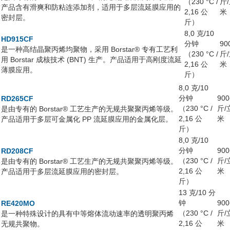
（230 °C /
斤
产品含有滑爽和防粘连添加剂，适用于多层流延膜应用的
2,16 公
米
密封层。
斤）
8,0 克/10
HD915CF
分钟
90
是一种高结晶聚丙烯均聚物，采用 Borstar® 专有工艺利
（230 °C /
斤
用 Borstar 成核技术 (BNT) 生产。产品适用于高刚度流延
2,16 公
米
薄膜应用。
斤）
8,0 克/10
分钟
90
RD265CF
（230 °C /
斤/
是由专有的 Borstar® 工艺生产的无规共聚聚丙烯等级。
2,16 公
米
产品适用于多层可金属化 PP 流延膜应用的金属化层。
斤）
8,0 克/10
分钟
90
RD208CF
（230 °C /
斤/
是由专有的 Borstar® 工艺生产的无规共聚聚丙烯等级。
2,16 公
米
产品适用于多层流延膜应用的密封层。
斤）
13 克/10 分
钟
90
RE420MO
（230 °C /
斤/
是一种特殊设计的具有中等熔体流动速率的透明聚丙烯
2,16 公
米
无规共聚物。