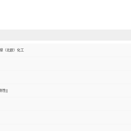
e/博禄（北欧）化工
性|||