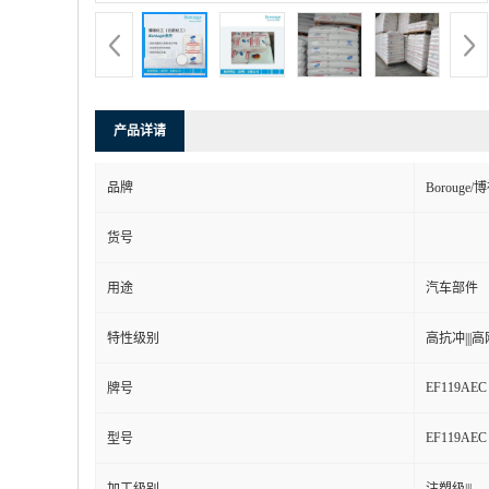
产品详请
品牌
Boroug
货号
用途
汽车部件
特性级别
高抗冲|||高刚
EF119AEC
牌号
EF119AEC
型号