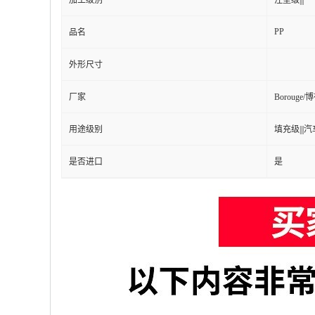
加工级别
注塑级|||
PP
品名
外形尺寸
厂家
Borouge
用途级别
填充级|||汽
是否进口
是