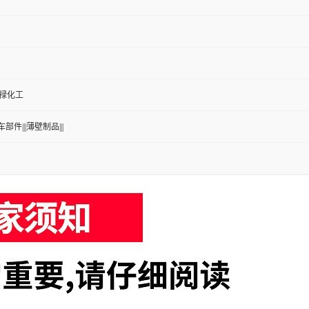
/博禄化工
车部件|||薄壁制品|||