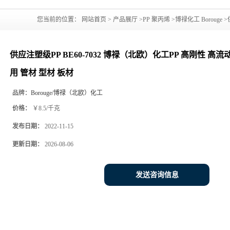
您当前的位置：
网站首页
>
产品展厅
>
PP 聚丙烯
>
博禄化工 Borouge
>
过滤板 配件 工业应用 管材 型材 板材
供应注塑级PP BE60-7032 博禄（北欧）化工PP 高刚性 高流
用 管材 型材 板材
品牌：
Borouge/博禄（北欧）化工
价格：
￥8.5/千克
发布日期：
2022-11-15
更新日期：
2026-08-06
发送咨询信息