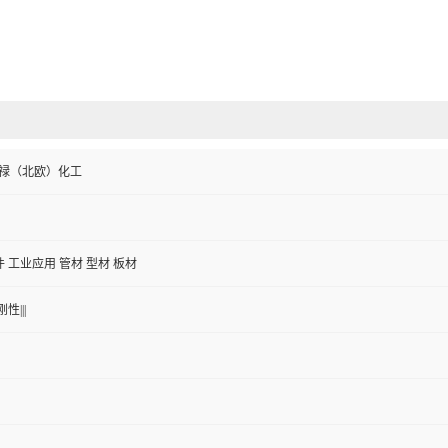
e/博禄（北欧）化工
件 工业应用 管材 型材 板材
性|||