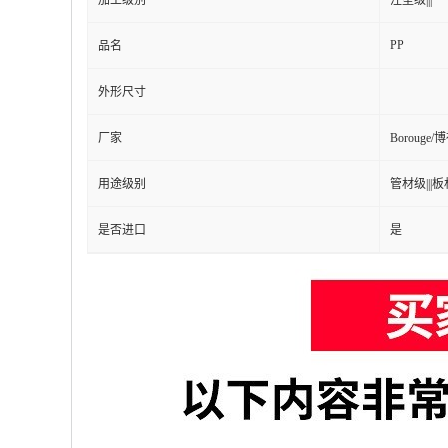
加工级别
注塑级|||
PP
品名
外形尺寸
厂家
Borouge
用途级别
管材级|||板材
是否进口
是