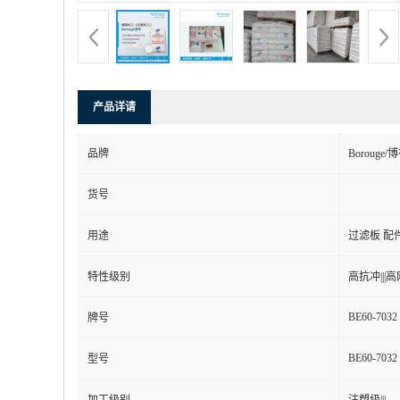
产品详请
品牌
Boroug
货号
用途
过滤板 配
特性级别
高抗冲|||高刚
BE60-7032
牌号
BE60-7032
型号