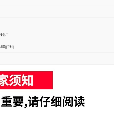
/博禄化工
级|||型材|||