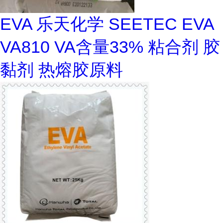
EVA 乐天化学 SEETEC EVA
VA810 VA含量33% 粘合剂 胶
黏剂 热熔胶原料