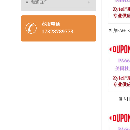
+
和润自产
客服电话
17328789773
杜邦PA66 Z
热高韧性PA
供应杜邦
FR70M30V