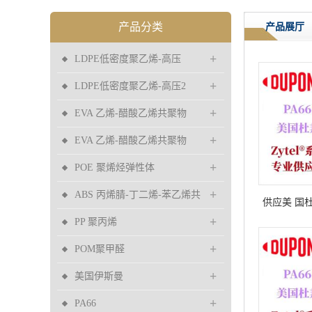
产品分类
产品展厅
+
LDPE低密度聚乙烯-高压
+
LDPE低密度聚乙烯-高压2
+
EVA 乙烯-醋酸乙烯共聚物
+
EVA 乙烯-醋酸乙烯共聚物
+
POE 聚烯烃弹性体
+
ABS 丙烯腈-丁二烯-苯乙烯共
供应美 国杜邦
+
聚物
PP 聚丙烯
冲 高韧
+
POM聚甲醛
+
美国伊斯曼
+
PA66