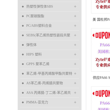
+
热塑性弹性体SBS
+
PC聚碳酸酯
美 国杜邦PA
+
PC/ABS塑料合金
冲 高韧性
+
SEBS(苯乙烯热塑性嵌段共聚
+
物)
弹性体
+
HIPS 塑料
+
GPPS 聚苯乙烯
+
苯乙烯-甲基丙烯酸甲酯共聚特
供应PA66 S
+
MS 树脂
AS苯乙烯-丙烯腈共聚物
高韧性杜
+
ASA 丙烯腈-丁二烯-苯乙烯共
+
聚物
PMMA-亚克力