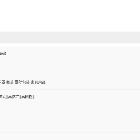
伯基础
护罩 瓶盖 薄壁包装 家具用品
动|||高抗冲|||高刚性|||