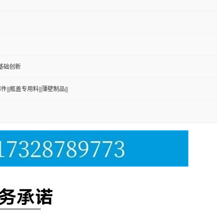
沙伯基础创新
||瓶盖专用料|||薄壁制品|||