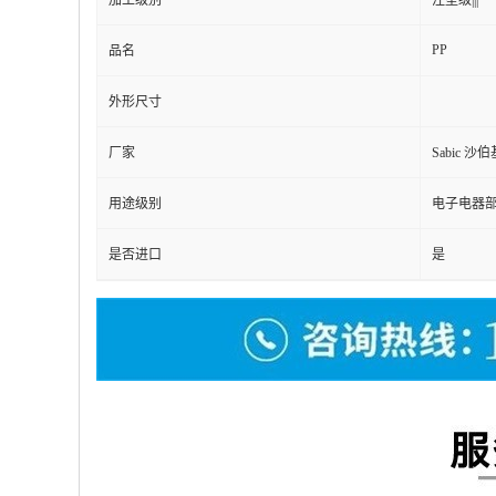
加工级别
注塑级|||
PP
品名
外形尺寸
厂家
Sabic 
用途级别
电子电器部件|
是否进口
是