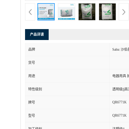
产品详请
品牌
Sabic 沙
货号
用途
电器用具 
特性级别
透明级|||高流
QR6771K
牌号
QR6771K
型号