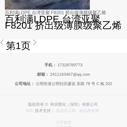
百利满LDPE 台湾亚聚 F8201 挤出级薄膜级聚乙烯
百利满LDPE 台湾亚聚
F8201 挤出级薄膜级聚乙烯
第1页
手机：
17328789773
邮箱：
2411163467@qq.com
公司地址：
公明街道公明社区建设 东路 78 号 C 栋 202
版权所有 © 和润塑化（深圳）有限公司
XML
技术支持：
盖德化工网
食品商务网
公司首页