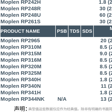
Moplen RP242H
1.8 (
Moplen RP248R
30 (2
Moplen RP248U
60 (2
Moplen RP261S
30 (2
PRODUCT NAME
PSB
TDS
SDS
Moplen RP2965
20 (
Moplen RP310M
8.5 (
Moplen RP315M
9.0 (
Moplen RP316M
8.5 (
Moplen RP320M
8.5 (
Moplen RP325M
8.5 (
Moplen RP340H
1.8 (
Moplen RP340N
11 (
Moplen RP341H
1.8 (
Moplen RP344NK
N/A
13 (