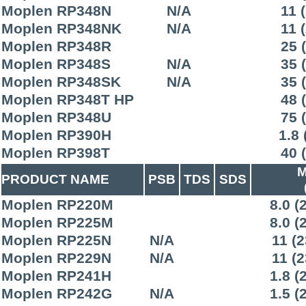
Moplen RP348N
N/A
11 
Moplen RP348NK
N/A
11 
Moplen RP348R
25 
Moplen RP348S
N/A
35 
Moplen RP348SK
N/A
35 
Moplen RP348T HP
48 
Moplen RP348U
75 
Moplen RP390H
1.8 
Moplen RP398T
40 
M
PRODUCT NAME
PSB
TDS
SDS
Moplen RP220M
8.0 (
Moplen RP225M
8.0 (
Moplen RP225N
N/A
11 (2
Moplen RP229N
N/A
11 (2
Moplen RP241H
1.8 (
Moplen RP242G
N/A
1.5 (