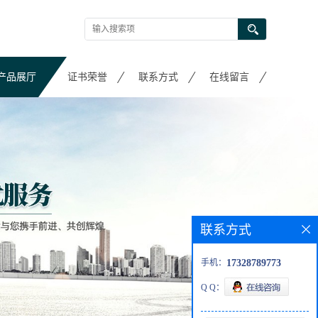
产品展厅
证书荣誉
联系方式
在线留言
联系方式
手机：
17328789773
Q Q：