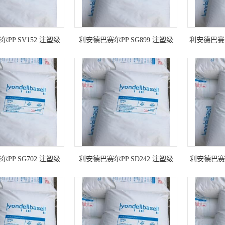
PP SV152 注塑级
利安德巴赛尔PP SG899 注塑级
利安德巴赛尔
击共聚物 汽车领域应
高刚性 耐冲击共聚物 汽车领域应
高刚性 耐
底寸 工业应用 容器
用 注塑成型应用
用 容
PP SG702 注塑级
利安德巴赛尔PP SD242 注塑级
利安德巴赛尔
冲击共聚物 汽车部件
高刚性 耐冲击共聚物 容器 汽车
高刚性 耐
品应用 注塑成型应用
部件
产