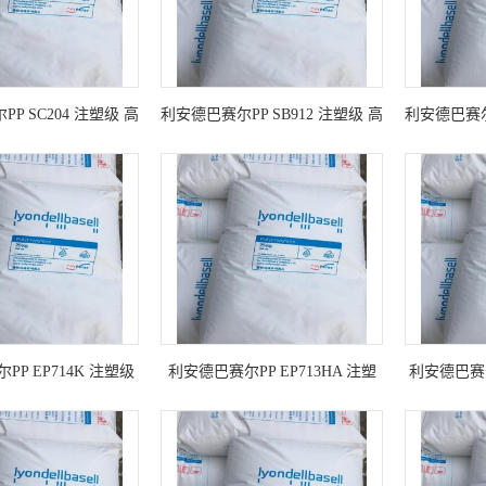
P SC204 注塑级 高
利安德巴赛尔PP SB912 注塑级 高
利安德巴赛尔P
击共聚物 板材 容器
刚性 耐冲击共聚物 护罩 瓶盖 容
刚性 耐冲
器 硬包装 消费品应用 薄膜
具 护罩 瓶
P EP714K 注塑级
利安德巴赛尔PP EP713HA 注塑
利安德巴赛尔
冲击共聚物 硬包装 板
级 高刚性 耐冲击共聚物 瓦楞板
高刚性 耐
 热成型容器
面板型材 热成型容器
消费品