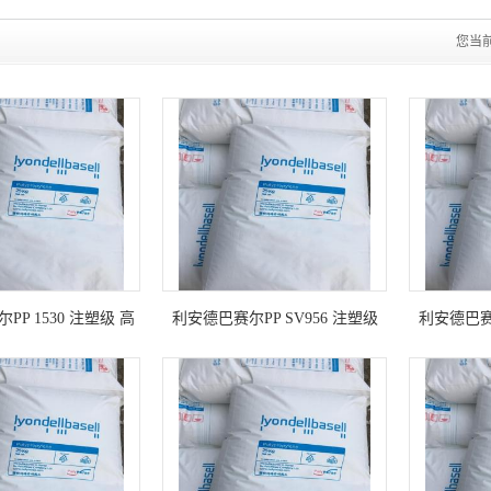
您当
P 1530 注塑级 高
利安德巴赛尔PP SV956 注塑级
利安德巴赛尔
共聚物 桶 容器 收纳
高刚性 耐冲击共聚物 护罩 瓶盖
高刚性 耐
箱 家具
容器 注塑成型应用
用品