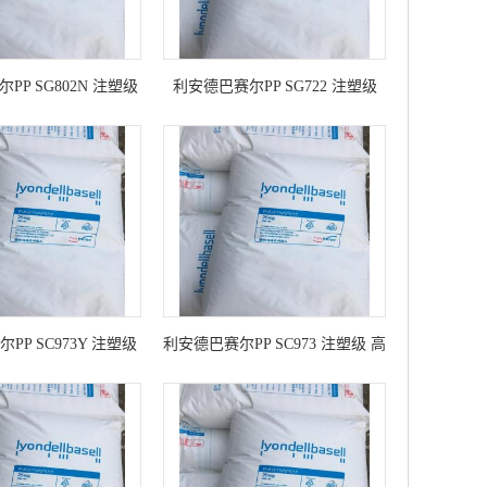
PP SG802N 注塑级
利安德巴赛尔PP SG722 注塑级
冲击共聚物 汽车领域应
高刚性 耐冲击共聚物 玩具 体育
器 注塑成型应用
用品应用 家居用品
PP SC973Y 注塑级
利安德巴赛尔PP SC973 注塑级 高
冲击共聚物 容器 薄壁
刚性 耐冲击共聚物 容器 薄壁产
品 食品容器
品 注塑成型应用