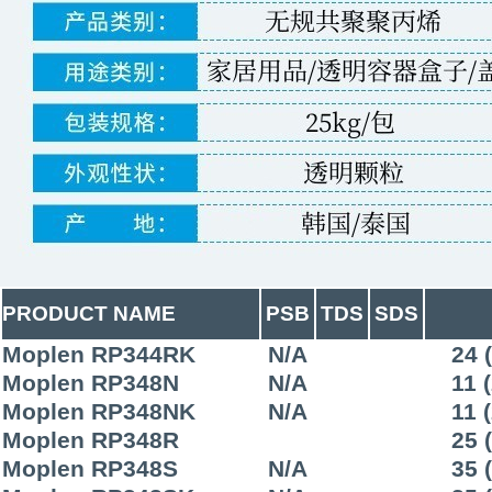
PRODUCT NAME
PSB
TDS
SDS
Moplen RP344RK
N/A
24 
Moplen RP348N
N/A
11 
Moplen RP348NK
N/A
11 
Moplen RP348R
25 
Moplen RP348S
N/A
35 