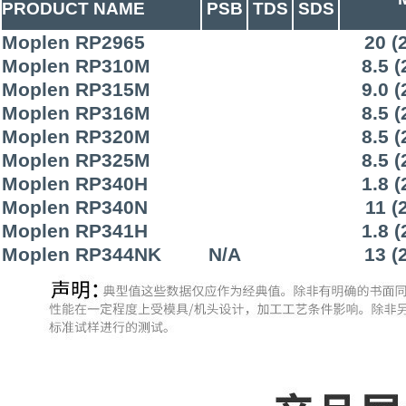
PRODUCT NAME
PSB
TDS
SDS
Moplen RP2965
20 (
Moplen RP310M
8.5 (
Moplen RP315M
9.0 (
Moplen RP316M
8.5 (
Moplen RP320M
8.5 (
Moplen RP325M
8.5 (
Moplen RP340H
1.8 (
Moplen RP340N
11 (
Moplen RP341H
1.8 (
Moplen RP344NK
N/A
13 (