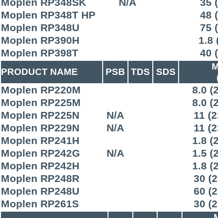
Moplen RP348SK
N/A
35 
Moplen RP348T HP
48 
Moplen RP348U
75 
Moplen RP390H
1.8 
Moplen RP398T
40 
M
PRODUCT NAME
PSB
TDS
SDS
Moplen RP220M
8.0 (
Moplen RP225M
8.0 (
Moplen RP225N
N/A
11 (2
Moplen RP229N
N/A
11 (2
Moplen RP241H
1.8 (
Moplen RP242G
N/A
1.5 (
Moplen RP242H
1.8 (
Moplen RP248R
30 (2
Moplen RP248U
60 (2
Moplen RP261S
30 (2