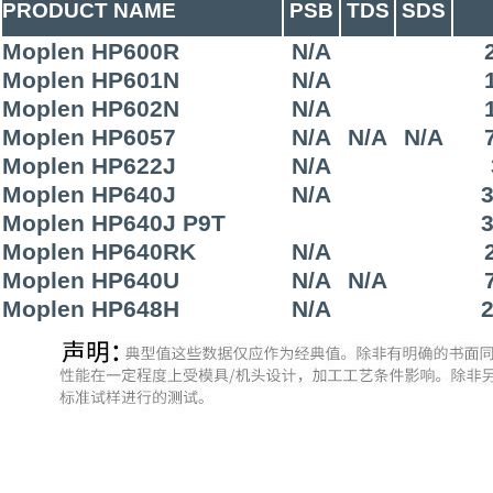
PRODUCT NAME
PSB
TDS
SDS
Moplen HP600R
N/A
Moplen HP601N
N/A
Moplen HP602N
N/A
Moplen HP6057
N/A
N/A
N/A
Moplen HP622J
N/A
Moplen HP640J
N/A
3
Moplen HP640J P9T
3
Moplen HP640RK
N/A
Moplen HP640U
N/A
N/A
Moplen HP648H
N/A
2