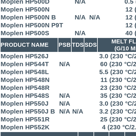
Moplen HP500D
N/A
0.5
Moplen HP500N
12 
Moplen HP500N B
N/A
N/A
12 
Moplen HP500N P9T
12 
Moplen HP500S
N/A
40 
MELT F
PRODUCT NAME
PSB
TDS
SDS
(G/10 M
Moplen HP526J
3.0 (230 °C/
Moplen HP544T
N/A
60 (230 °C/
Moplen HP548L
5.5 (230 °C/
Moplen HP548N
11 (230 °C/
Moplen HP548R
23 (230 °C/
Moplen HP548S
N/A
35 (230 °C/
Moplen HP550J
N/A
3.0 (230 °C/
Moplen HP550J B
N/A
N/A
3.2 (230 °C/
Moplen HP551R
25 (230 °C/
Moplen HP552K
4 (230 °C/2