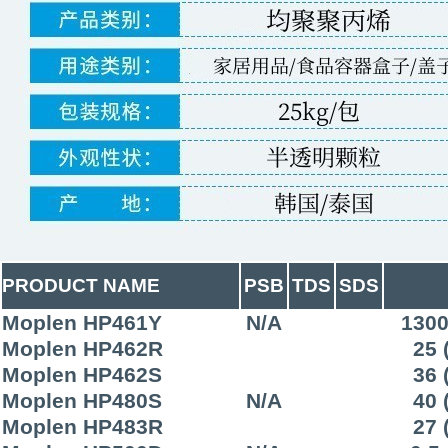
PRODUCT NAME
PSB
TDS
SDS
Moplen HP461Y
N/A
1300
Moplen HP462R
25 
Moplen HP462S
36 
Moplen HP480S
N/A
40 
Moplen HP483R
27 