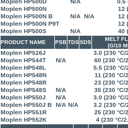
Moplen HP500D
N/A
0.5
Moplen HP500N
12 
Moplen HP500N B
N/A
N/A
12 
Moplen HP500N P9T
12 
Moplen HP500S
N/A
40 
MELT F
PRODUCT NAME
PSB
TDS
SDS
(G/10 M
Moplen HP526J
3.0 (230 °C/
Moplen HP544T
N/A
60 (230 °C/
Moplen HP548L
5.5 (230 °C/
Moplen HP548N
11 (230 °C/
Moplen HP548R
23 (230 °C/
Moplen HP548S
N/A
35 (230 °C/
Moplen HP550J
N/A
3.0 (230 °C/
Moplen HP550J B
N/A
N/A
3.2 (230 °C/
Moplen HP551R
25 (230 °C/
Moplen HP552K
4 (230 °C/2