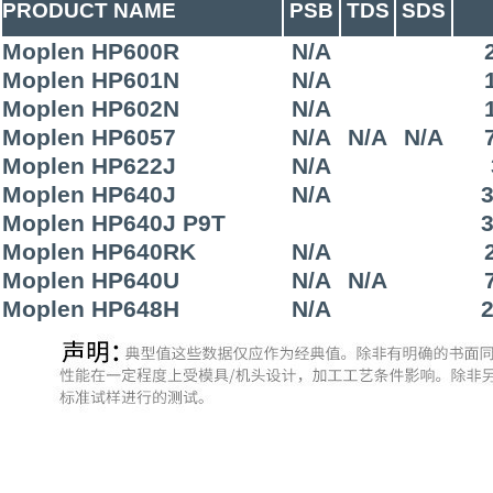
PRODUCT NAME
PSB
TDS
SDS
Moplen HP600R
N/A
Moplen HP601N
N/A
Moplen HP602N
N/A
Moplen HP6057
N/A
N/A
N/A
Moplen HP622J
N/A
Moplen HP640J
N/A
3
Moplen HP640J P9T
3
Moplen HP640RK
N/A
Moplen HP640U
N/A
N/A
Moplen HP648H
N/A
2