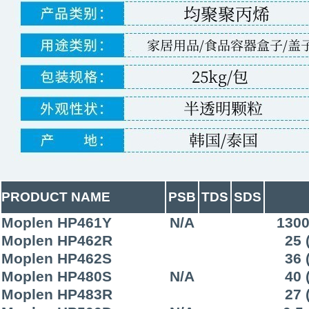
PRODUCT NAME
PSB
TDS
SDS
Moplen HP461Y
N/A
1300
Moplen HP462R
25 
Moplen HP462S
36 
Moplen HP480S
N/A
40 
Moplen HP483R
27 