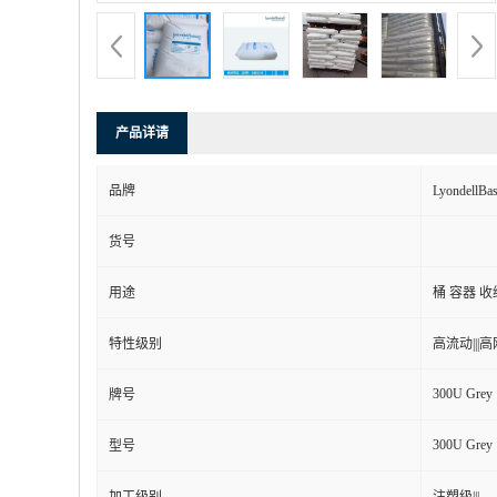
产品详请
品牌
Lyondell
货号
用途
桶 容器 收
特性级别
高流动|||高刚
300U Grey
牌号
300U Grey
型号