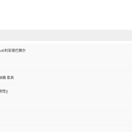
Basell/利安德巴赛尔
纳箱 家具
性|||