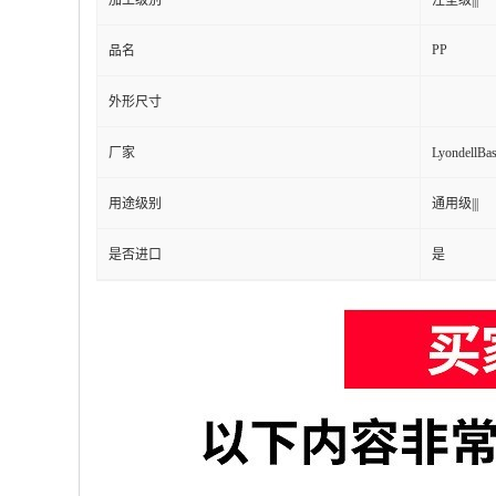
加工级别
注塑级|||
PP
品名
外形尺寸
厂家
Lyondell
用途级别
通用级|||
是否进口
是