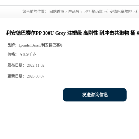
您当前的位置：
网站首页
>
产品展厅
>
PP 聚丙烯
>
利安德巴塞尔PP
>
利
器 收纳箱 家具
利安德巴赛尔PP 300U Grey 注塑级 高刚性 耐冲击共聚物 桶
品牌：
LyondellBasell/利安德巴赛尔
价格：
￥8.5/千克
发布日期：
2022-11-02
更新日期：
2026-08-07
发送咨询信息