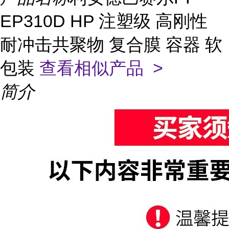
EP310D HP 注塑级 高刚性
耐冲击共聚物 复合膜 容器 软
包装
查看相似产品 >
简介