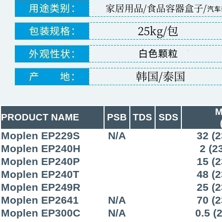
M
PRODUCT NAME
PSB
TDS
SDS
Moplen EP229S
N/A
32 (2
Moplen EP240H
2 (2
Moplen EP240P
15 (2
Moplen EP240T
48 (2
Moplen EP249R
25 (2
Moplen EP2641
N/A
70 (2
Moplen EP300C
N/A
0.5 (