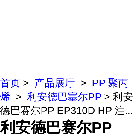
首页
>
产品展厅
>
PP 聚丙
烯
>
利安德巴塞尔PP
> 利安
德巴赛尔PP EP310D HP 注...
利安德巴赛尔PP