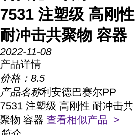
7531 注塑级 高刚性
耐冲击共聚物 容器
2022-11-08
产品详情
价格：
8.5
产品名称
利安德巴赛尔PP
7531 注塑级 高刚性 耐冲击共
聚物 容器
查看相似产品 >
简介