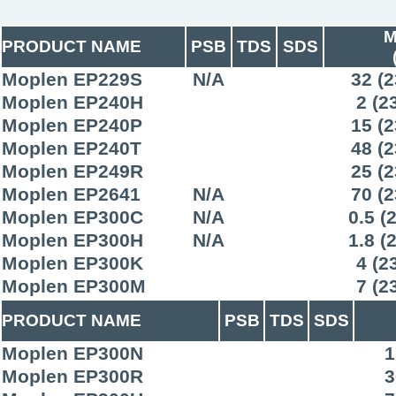
M
PRODUCT NAME
PSB
TDS
SDS
Moplen EP229S
N/A
32 (2
Moplen EP240H
2 (2
Moplen EP240P
15 (2
Moplen EP240T
48 (2
Moplen EP249R
25 (2
Moplen EP2641
N/A
70 (2
Moplen EP300C
N/A
0.5 (
Moplen EP300H
N/A
1.8 (
Moplen EP300K
4 (2
Moplen EP300M
7 (2
PRODUCT NAME
PSB
TDS
SDS
Moplen EP300N
1
Moplen EP300R
3