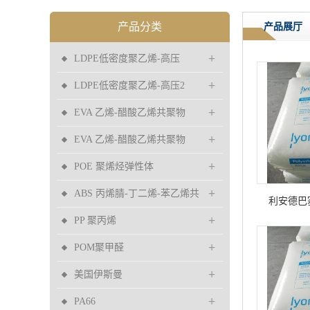
产品分类
产品展厅
+
LDPE低密度聚乙烯-高压
+
LDPE低密度聚乙烯-高压2
+
EVA 乙烯-醋酸乙烯共聚物
+
EVA 乙烯-醋酸乙烯共聚物
+
POE 聚烯烃弹性体
+
ABS 丙烯腈-丁二烯-苯乙烯共
利安德巴塞尔
+
聚物
PP 聚丙烯
2427
+
POM聚甲醛
+
美国伊斯曼
+
PA66