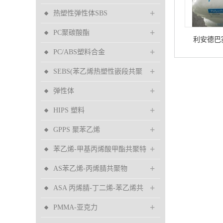
+
热塑性弹性体SBS
+
PC聚碳酸酯
利安德巴塞尔
+
PC/ABS塑料合金
2426K
+
SEBS(苯乙烯热塑性嵌段共聚
+
物)
弹性体
+
HIPS 塑料
+
GPPS 聚苯乙烯
+
苯乙烯-甲基丙烯酸甲酯共聚特
+
MS 树脂
AS苯乙烯-丙烯腈共聚物
+
ASA 丙烯腈-丁二烯-苯乙烯共
+
聚物
PMMA-亚克力