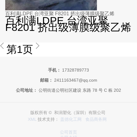
百利满LDPE 台湾亚聚 F8201 挤出级薄膜级聚乙烯
百利满LDPE 台湾亚聚
F8201 挤出级薄膜级聚乙烯
第1页
手机：
17328789773
邮箱：
2411163467@qq.com
公司地址：
公明街道公明社区建设 东路 78 号 C 栋 202
版权所有 © 和润塑化（深圳）有限公司
XML
技术支持：
盖德化工网
食品商务网
公司首页